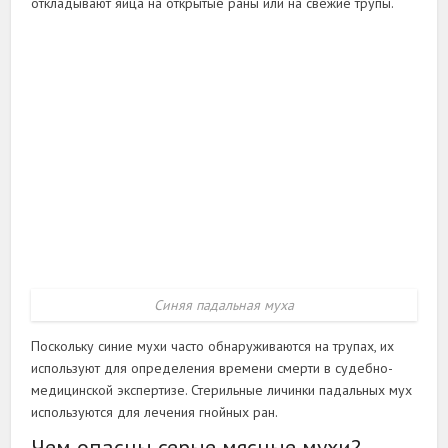
откладывают яйца на открытые раны или на свежие трупы.
Синяя падальная муха
Поскольку синие мухи часто обнаруживаются на трупах, их
используют для определения времени смерти в судебно-
медицинской экспертизе. Стерильные личинки падальных мух
используются для лечения гнойных ран.
Чем опасны серые мясные мухи?