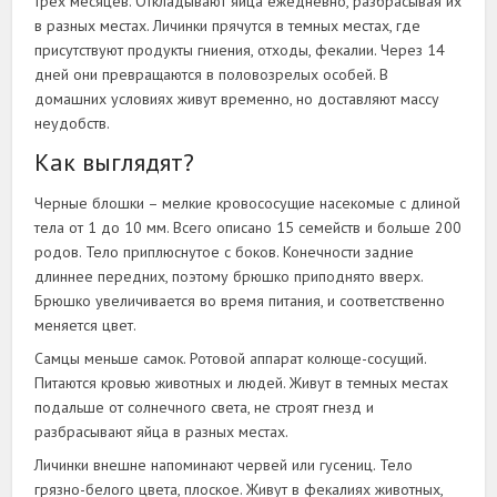
трех месяцев. Откладывают яйца ежедневно, разбрасывая их
в разных местах. Личинки прячутся в темных местах, где
присутствуют продукты гниения, отходы, фекалии. Через 14
дней они превращаются в половозрелых особей. В
домашних условиях живут временно, но доставляют массу
неудобств.
Как выглядят?
Черные блошки – мелкие кровососущие насекомые с длиной
тела от 1 до 10 мм. Всего описано 15 семейств и больше 200
родов. Тело приплюснутое с боков. Конечности задние
длиннее передних, поэтому брюшко приподнято вверх.
Брюшко увеличивается во время питания, и соответственно
меняется цвет.
Самцы меньше самок. Ротовой аппарат колюще-сосущий.
Питаются кровью животных и людей. Живут в темных местах
подальше от солнечного света, не строят гнезд и
разбрасывают яйца в разных местах.
Личинки внешне напоминают червей или гусениц. Тело
грязно-белого цвета, плоское. Живут в фекалиях животных,