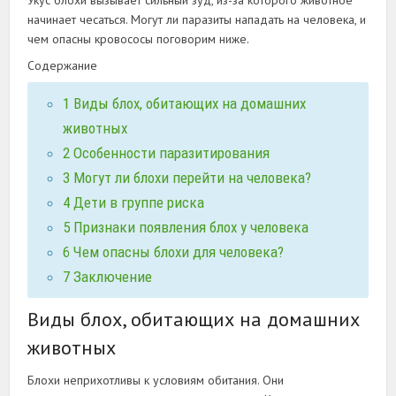
Укус блохи вызывает сильный зуд, из-за которого животное
начинает чесаться. Могут ли паразиты нападать на человека, и
чем опасны кровососы поговорим ниже.
Содержание
1
Виды блох, обитающих на домашних
животных
2
Особенности паразитирования
3
Могут ли блохи перейти на человека?
4
Дети в группе риска
5
Признаки появления блох у человека
6
Чем опасны блохи для человека?
7
Заключение
Виды блох, обитающих на домашних
животных
Блохи неприхотливы к условиям обитания. Они