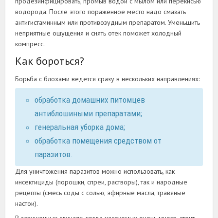
продезинфицировать, промыв водой с мылом или перекисью
водорода. После этого пораженное место надо смазать
антигистаминным или противозудным препаратом. Уменьшить
неприятные ощущения и снять отек поможет холодный
компресс.
Как бороться?
Борьба с блохами ведется сразу в нескольких направлениях:
обработка домашних питомцев
антиблошиными препаратами;
генеральная уборка дома;
обработка помещения средством от
паразитов.
Для уничтожения паразитов можно использовать, как
инсектициды (порошки, спреи, растворы), так и народные
рецепты (смесь соды с солью, эфирные масла, травяные
настои).
В запущенных случаях, когда насекомых очень много, стоит