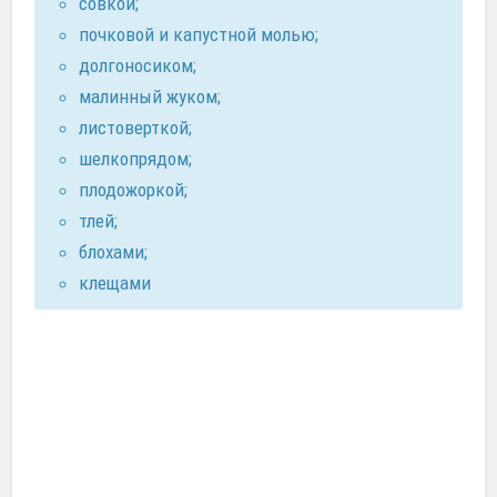
совкой;
почковой и капустной молью;
долгоносиком;
малинный жуком;
листоверткой;
шелкопрядом;
плодожоркой;
тлей;
блохами;
клещами