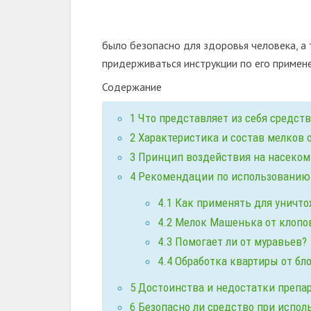
было безопасно для здоровья человека, 
придерживаться инструкции по его примен
Содержание
1
Что представляет из себя средст
2
Характеристика и состав мелков 
3
Принцип воздействия на насеко
4
Рекомендации по использованию
4.1
Как применять для уничто
4.2
Мелок Машенька от клопо
4.3
Помогает ли от муравьев?
4.4
Обработка квартиры от бло
5
Достоинства и недостатки препа
6
Безопасно ли средство при испол