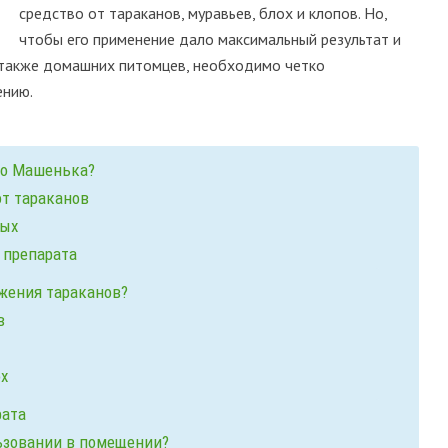
средство от тараканов, муравьев, блох и клопов. Но,
чтобы его применение дало максимальный результат и
а также домашних питомцев, необходимо четко
ению.
во Машенька?
от тараканов
мых
 препарата
жения тараканов?
в
х
рата
ьзовании в помещении?